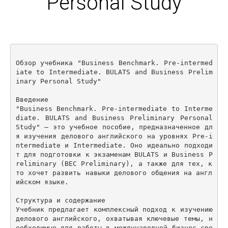
Personal Study
Обзор учебника "Business Benchmark. Pre-intermed
iate to Intermediate. BULATS and Business Prelim
inary Personal Study"

Введение

"Business Benchmark. Pre-intermediate to Interme
diate. BULATS and Business Preliminary Personal 
Study" – это учебное пособие, предназначенное дл
я изучения делового английского на уровнях Pre-i
ntermediate и Intermediate. Оно идеально подходи
т для подготовки к экзаменам BULATS и Business P
reliminary (BEC Preliminary), а также для тех, к
то хочет развить навыки делового общения на англ
ийском языке.

Структура и содержание

Учебник предлагает комплексный подход к изучению 
делового английского, охватывая ключевые темы, н
еобходимые для работы в международной бизнес-сре